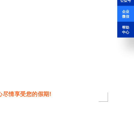
公众号
查询
企业
微信
帮助
中心
宽心尽情享受您的假期!