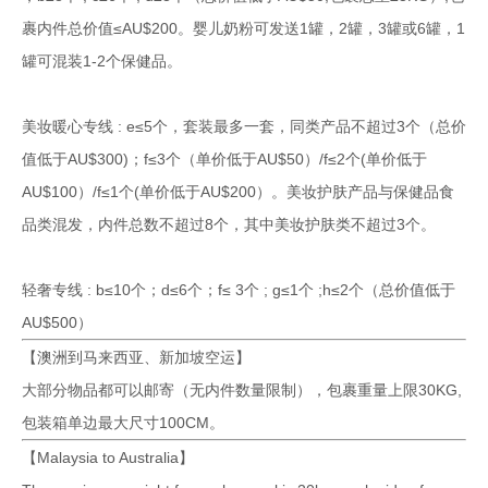
裹内件总价值≤AU$200。婴儿奶粉可发送1罐，2罐，3罐或6罐，1
罐可混装1-2个保健品。
美妆暖心专线 : e≤5个，套装最多一套，同类产品不超过3个（总价
值低于AU$300)；f≤3个（单价低于AU$50）/f≤2个(单价低于
AU$100）/f≤1个(单价低于AU$200）。美妆护肤产品与保健品食
品类混发，内件总数不超过8个，其中美妆护肤类不超过3个。
轻奢专线 : b≤10个；d≤6个；f≤ 3个 ; g≤1个 ;h≤2个（总价值低于
AU$500）
【澳洲到马来西亚、新加坡空运】
大部分物品都可以邮寄（无内件数量限制），包裹重量上限30KG,
包装箱单边最大尺寸100CM。
【Malaysia to Australia】