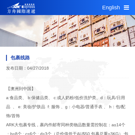
English
Fri 00:51
Thu 22:51
1 AUD = 4.96CNY
首页
服务指南
包裹线路
公告通知
发布日期：04/27/2018
自助平台
网点查询
【澳洲到中国】
加盟投资
a:食品类、 b:保健品类、 c:成人奶粉/低价洗护类、d：玩具/日用
城市分站
品 、 e: 美妆/护肤品 f: 服饰 、g：小电器/普通手表 、 h：包/配
关于我们
饰/首饰
运费估算
ARK大包裹专线，裹内件邮寄同种类物品数量需控制在：a≤14个
；b≤8个 ; c≤6个 ; d≤3个（总价值低于AU$50,包裹总重≤3KG）;包